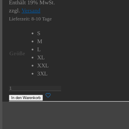
Enthält 19% MwSt.
zzgl.
Versand
Lieferzeit: 8-10 Tage
S
M
L
Größe
XL
XXL
3XL
Kapuzensweatshirt
"Nordisch"
In den Warenkorb
Menge