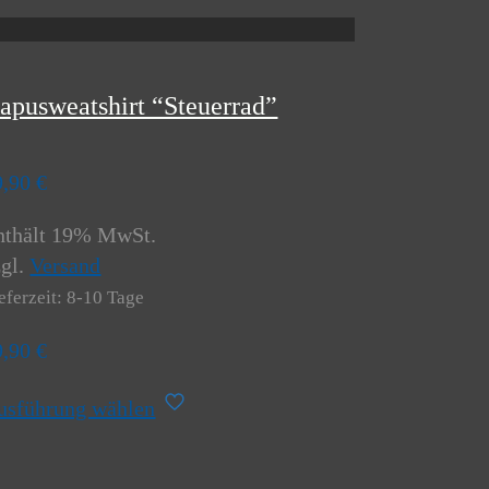
apusweatshirt “Steuerrad”
9,90
€
nthält 19% MwSt.
zgl.
Versand
eferzeit: 8-10 Tage
9,90
€
Dieses
usführung wählen
Produkt
weist