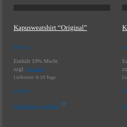
Kapusweatshirt “Original”
K
49,90
€
4
Enthält 19% MwSt.
E
zzgl.
Versand
z
Lieferzeit: 8-10 Tage
Li
49,90
€
4
Dieses
Ausführung wählen
A
Produkt
weist