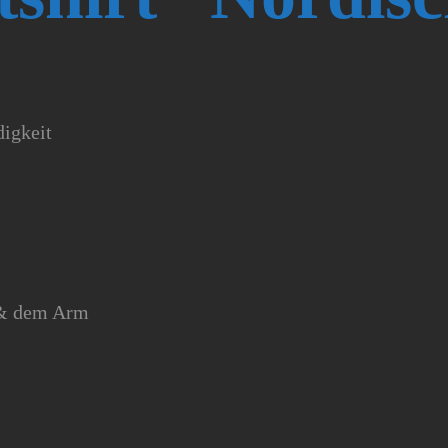
igkeit
e & dem Arm