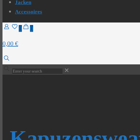
Jacken
Accessoires
0
0
0,00 €
✕
Kapuzensweat